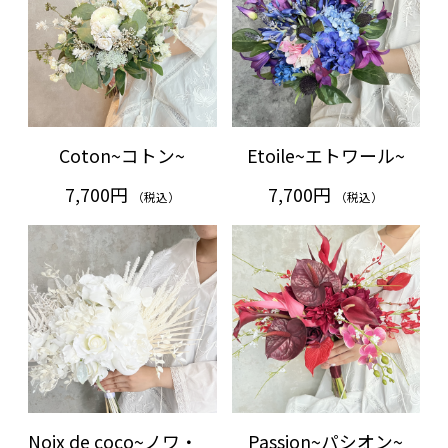
Coton~コトン~
Etoile~エトワール~
7,700円
7,700円
（税込）
（税込）
Noix de coco~ノワ・
Passion~パシオン~